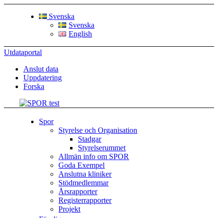
Svenska
Svenska
English
Utdataportal
Anslut data
Uppdatering
Forska
Spor
Styrelse och Organisation
Stadgar
Styrelserummet
Allmän info om SPOR
Goda Exempel
Anslutna kliniker
Stödmedlemmar
Årsrapporter
Registerrapporter
Projekt