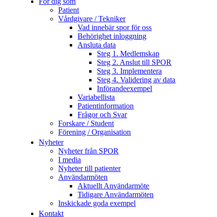
För dig som
Patient
Vårdgivare / Tekniker
Vad innebär spor för oss
Behörighet inloggning
Ansluta data
Steg 1. Medlemskap
Steg 2. Anslut till SPOR
Steg 3. Implementera
Steg 4. Validering av data
Införandeexempel
Variabellista
Patientinformation
Frågor och Svar
Forskare / Student
Förening / Organisation
Nyheter
Nyheter från SPOR
I media
Nyheter till patienter
Användarmöten
Aktuellt Användarmöte
Tidigare Användarmöten
Inskickade goda exempel
Kontakt