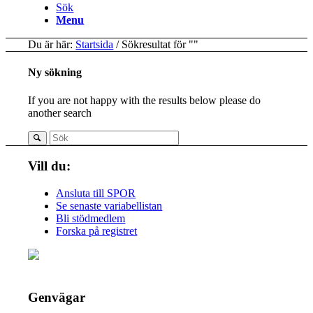
Sök
Menu
Du är här:
Startsida
/
Sökresultat för ""
Ny sökning
If you are not happy with the results below please do
another search
Vill du:
Ansluta till SPOR
Se senaste variabellistan
Bli stödmedlem
Forska på registret
Genvägar