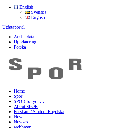
English
Svenska
English
Utdataportal
Anslut data
Uppdatering
Forska
Home
Spor
SPOR for you…
About SPOR
Forskare / Student Engelska
News
Newses
webbmap