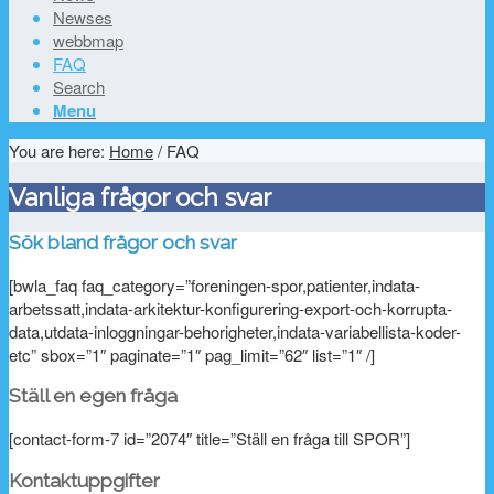
Newses
webbmap
FAQ
Search
Menu
You are here:
Home
/
FAQ
Vanliga frågor och svar
Sök bland frågor och svar
[bwla_faq faq_category=”foreningen-spor,patienter,indata-
arbetssatt,indata-arkitektur-konfigurering-export-och-korrupta-
data,utdata-inloggningar-behorigheter,indata-variabellista-koder-
etc” sbox=”1″ paginate=”1″ pag_limit=”62″ list=”1″ /]
Ställ en egen fråga
[contact-form-7 id=”2074″ title=”Ställ en fråga till SPOR”]
Kontaktuppgifter