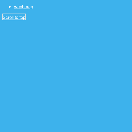
webbmap
Scroll to top