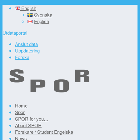
English
Svenska
English
Utdataportal
Anslut data
Uppdatering
Forska
Home
Spor
SPOR for you…
About SPOR
Forskare / Student Engelska
News