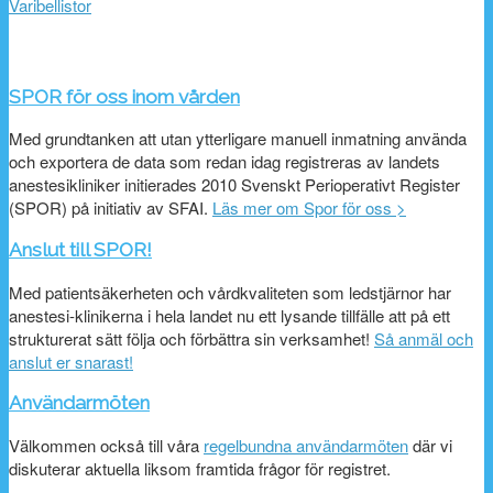
Varibellistor
SPOR för oss inom vården
Med grundtanken att utan ytterligare manuell inmatning använda
och exportera de data som redan idag registreras av landets
anestesikliniker initierades 2010 Svenskt Perioperativt Register
(SPOR) på initiativ av SFAI.
Läs mer om Spor för oss >
Anslut till SPOR!
Med patientsäkerheten och vårdkvaliteten som ledstjärnor har
anestesi-klinikerna i hela landet nu ett lysande tillfälle att på ett
strukturerat sätt följa och förbättra sin verksamhet!
Så anmäl och
anslut er snarast!
Användarmöten
Välkommen också till våra
regelbundna användarmöten
där vi
diskuterar aktuella liksom framtida frågor för registret.