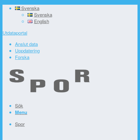
Svenska
Svenska
English
Utdataportal
Anslut data
Uppdatering
Forska
Sök
Menu
Spor