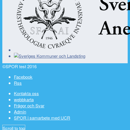
©SPOR test 2016
Facebook
Rss
Kontakta oss
webbkarta
Frågor och Svar
Admin
SPOR i samarbete med UCR
Scroll to top