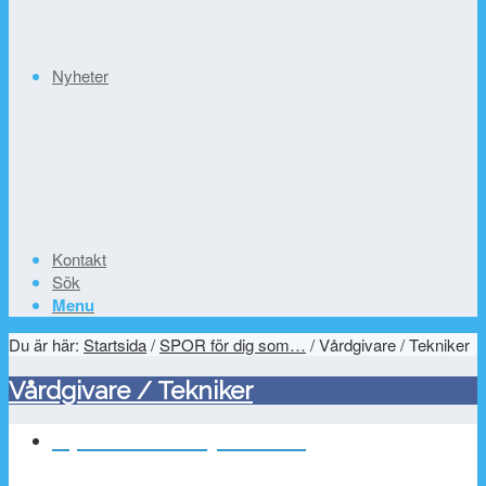
Nyheter
Kontakt
Sök
Menu
Du är här:
Startsida
/
SPOR för dig som…
/
Vårdgivare / Tekniker
Vårdgivare / Tekniker
Operationen lyckades!
– men hur gick det för patienten?