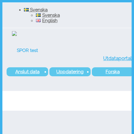
Svenska
Svenska
English
Utdataportal
Anslut data
Uppdatering
Forska