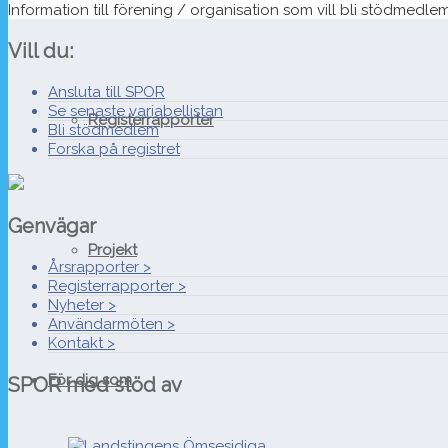
Information till förening / organisation som vill bli stödmedle
Vill du:
Ansluta till SPOR
Se senaste variabellistan
Registerrapporter
Bli stödmedlem
Forska på registret
Genvägar
Projekt
Årsrapporter >
Registerrapporter >
Nyheter >
Användarmöten >
Kontakt >
För dig som
SPOR med stöd av