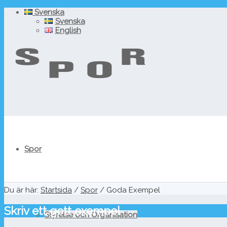
Svenska
Svenska
English
Spor
Du är här:
Startsida
/
Spor
/
Goda Exempel
Skriv ett gott exempel
Styrelse och Organisation