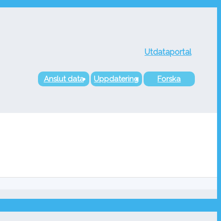
Utdataportal
Anslut data
Uppdatering
Forska