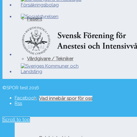
Patient
Vårdgivare / Tekniker
©SPOR test 2016
Facebook
Vad innebär spor för oss
Rss
Scroll to top