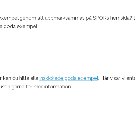
goda exempel genom att uppmärksammas på SPORs hemsida? 
era goda exempel!
 kan du hitta alla
inskickade goda exempel
. Här visar vi a
husen gärna för mer information.