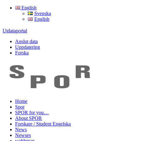
English
Svenska
English
Utdataportal
Anslut data
Uppdatering
Forska
Home
Spor
SPOR for you…
About SPOR
Forskare / Student Engelska
News
Newses
webbmap