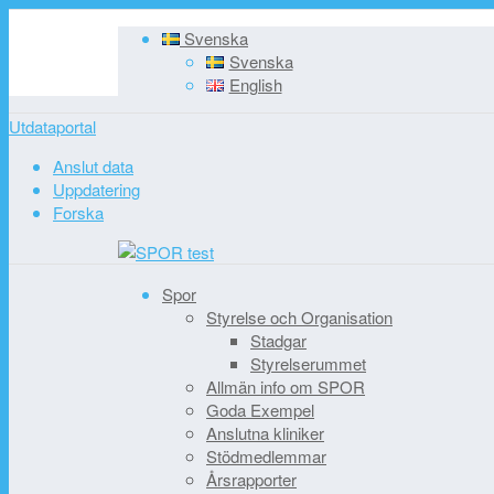
Svenska
Svenska
English
Utdataportal
Anslut data
Uppdatering
Forska
Spor
Styrelse och Organisation
Stadgar
Styrelserummet
Allmän info om SPOR
Goda Exempel
Anslutna kliniker
Stödmedlemmar
Årsrapporter