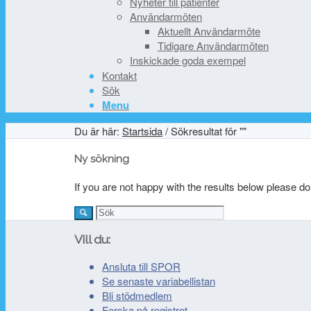
Nyheter till patienter
Användarmöten
Aktuellt Användarmöte
Tidigare Användarmöten
Inskickade goda exempel
Kontakt
Sök
Menu
Du är här:
Startsida
/
Sökresultat för ""
Ny sökning
If you are not happy with the results below please d
Vill du:
Ansluta till SPOR
Se senaste variabellistan
Bli stödmedlem
Forska på registret