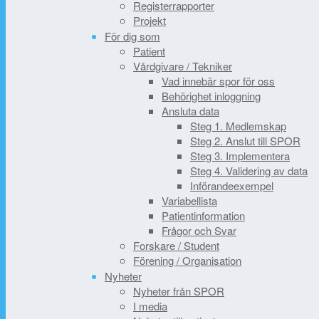
Registerrapporter
Projekt
För dig som
Patient
Vårdgivare / Tekniker
Vad innebär spor för oss
Behörighet inloggning
Ansluta data
Steg 1. Medlemskap
Steg 2. Anslut till SPOR
Steg 3. Implementera
Steg 4. Validering av data
Införandeexempel
Variabellista
Patientinformation
Frågor och Svar
Forskare / Student
Förening / Organisation
Nyheter
Nyheter från SPOR
I media