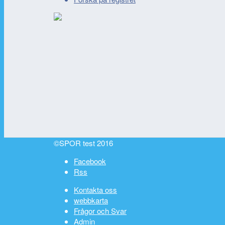
©SPOR test 2016
Facebook
Rss
Kontakta oss
webbkarta
Frågor och Svar
Admin