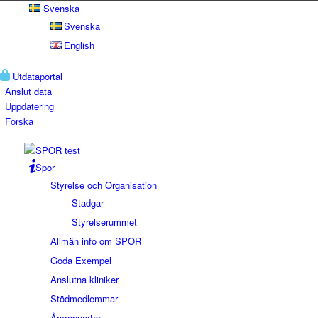
Svenska
Svenska
English
Utdataportal
Anslut data
Uppdatering
Forska
Spor
Styrelse och Organisation
Stadgar
Styrelserummet
Allmän info om SPOR
Goda Exempel
Anslutna kliniker
Stödmedlemmar
Årsrapporter